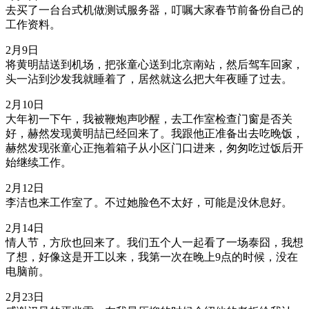
去买了一台台式机做测试服务器，叮嘱大家春节前备份自己的
工作资料。
2月9日
将黄明喆送到机场，把张童心送到北京南站，然后驾车回家，
头一沾到沙发我就睡着了，居然就这么把大年夜睡了过去。
2月10日
大年初一下午，我被鞭炮声吵醒，去工作室检查门窗是否关
好，赫然发现黄明喆已经回来了。我跟他正准备出去吃晚饭，
赫然发现张童心正拖着箱子从小区门口进来，匆匆吃过饭后开
始继续工作。
2月12日
李洁也来工作室了。不过她脸色不太好，可能是没休息好。
2月14日
情人节，方欣也回来了。我们五个人一起看了一场泰囧，我想
了想，好像这是开工以来，我第一次在晚上9点的时候，没在
电脑前。
2月23日