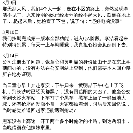
3月9日
那天刮大风，我们4个人一起，走在小区的路上，突然发现李
洁不见了。原来瘦弱的她已经虚弱的经不起大风，跌倒在地上
了… 爬起来后，她检查了下包，说了句：“还好电脑没事”
3月10日
我们按期完成第一版本全部功能，进入QA阶段。李洁看起来
特别特别累，每天一上车就睡觉，我真担心她会忽然倒下去。
3月14日
公司注册出了问题，张童心和黄明喆的身份证由于是在京上学
期间办的，没有办法在公安网站上查到，他们需要本人回户籍
所在地办证明。
当日童心早上奔赴泰安，下午归来，黄明喆下午6点上了飞
机，到长沙时已经天都黑了，没有回岳阳的大巴了。他坐公交
车到长沙火车站，下车打了个黑车，黑车上坐了一群当地大
叔，还有抢座的发廊小哥，大家都抽着烟，阿喆后来回忆说，
当时感觉难道回趟家还能遇到抢劫?
黑车没有上高速，开了两个多小时偏僻的小路，到达岳阳市，
当晚借宿在他妹妹家里。