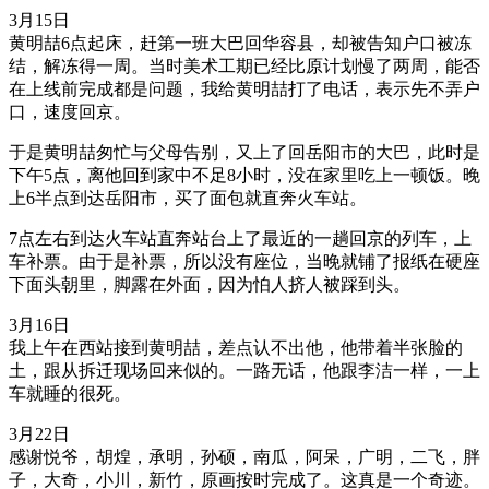
3月15日
黄明喆6点起床，赶第一班大巴回华容县，却被告知户口被冻
结，解冻得一周。当时美术工期已经比原计划慢了两周，能否
在上线前完成都是问题，我给黄明喆打了电话，表示先不弄户
口，速度回京。
于是黄明喆匆忙与父母告别，又上了回岳阳市的大巴，此时是
下午5点，离他回到家中不足8小时，没在家里吃上一顿饭。晚
上6半点到达岳阳市，买了面包就直奔火车站。
7点左右到达火车站直奔站台上了最近的一趟回京的列车，上
车补票。由于是补票，所以没有座位，当晚就铺了报纸在硬座
下面头朝里，脚露在外面，因为怕人挤人被踩到头。
3月16日
我上午在西站接到黄明喆，差点认不出他，他带着半张脸的
土，跟从拆迁现场回来似的。一路无话，他跟李洁一样，一上
车就睡的很死。
3月22日
感谢悦爷，胡煌，承明，孙硕，南瓜，阿呆，广明，二飞，胖
子，大奇，小川，新竹，原画按时完成了。这真是一个奇迹。