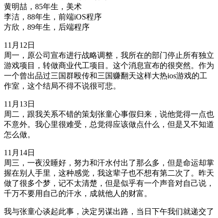
黄明喆，85年生，美术
李洁，88年生，前端iOS程序
方欣，89年生，后端程序
11月12日
周一，原公司宣布进行战略调整，我所在的部门停止所有独立
游戏项目，转做商业代工项目。这个消息宣布的很突然。作为
一个曾出品过三国群殴传和三国赚翻天这样大热ios游戏的工
作室，这个结局不得不说很可悲。
11月13日
周二，跟我关系不错的策划张童心事假归来，说他觉得一点也
不意外。我心里很难受，总觉得应该做点什么，但是又不知道
怎么做。
11月14日
周三，一夜没睡好，努力和汗水付出了那么多，但是命运却掌
握在别人手里，这种感觉，我这辈子也不想有第二次了。昨天
做了很多个梦，记不太清楚，但是似乎有一个声音对自己说，
千万不要用自己的汗水，成就他人的财富。
我与张童心谈起此事，决定另谋出路，当日下午我们就递交了