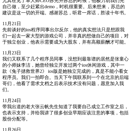
尤其在见了卓大师CEO苏光升苏总的时候，他极力劝我们先
自己做，至少赶紧出demo，时机很重要。后来想来，苏总的
建议是这一切的开端。感谢苏总，听君一席话，胜读十年书。
11月21日
先前谈好的ios程序同事出尔反尔，他的真实想法只是想跟我
们一起去一家大型的游戏公司，并非真的想做自己的项目，对
于独立创业，他表示需要成为大股东，并有高额薪酬才可能。
11月23日
我们又联系了几个程序员同事，没想到最靠谱的居然是张童心
的小师妹李洁，她曾经独立开发过两个ios休闲游戏，其中一
款《兔子拯救世界2》 ios版是她独立完成的，真是不能小看女
程序员。我们一拍即合。当天下午我联系到一个在北京的后端
哥们，他看了需求文档之后表示技术没有问题，愿意加入我
们。
11月24日
带我出道的老大张云帆先生知道了我要自己成立工作室之后，
也表示支持，并给我讲了很多创业早期应该注意的事项，包括
股份分配等。
11月26日