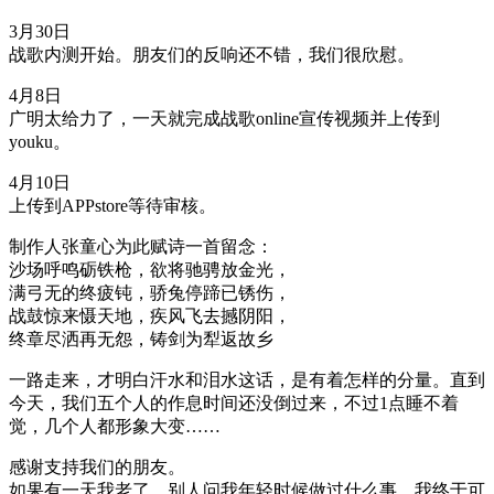
3月30日
战歌内测开始。朋友们的反响还不错，我们很欣慰。
4月8日
广明太给力了，一天就完成战歌online宣传视频并上传到
youku。
4月10日
上传到APPstore等待审核。
制作人张童心为此赋诗一首留念：
沙场呼鸣砺铁枪，欲将驰骋放金光，
满弓无的终疲钝，骄兔停蹄已锈伤，
战鼓惊来慑天地，疾风飞去撼阴阳，
终章尽洒再无怨，铸剑为犁返故乡
一路走来，才明白汗水和泪水这话，是有着怎样的分量。直到
今天，我们五个人的作息时间还没倒过来，不过1点睡不着
觉，几个人都形象大变……
感谢支持我们的朋友。
如果有一天我老了，别人问我年轻时候做过什么事，我终于可