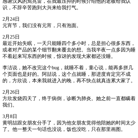
感谢汉风的焉兆雷，在我最压抑的时候介绍他的老板给我认
识，不辞辛苦跑到大兴来给我打气。
2月24日
元宵节，我们没有元宵，只有泡面。
2月25日
最近开始失眠，一天只能睡四个多小时，总是担心很多东西，
或者对产品的某个细节翻来覆去的想。当我半夜一点多因为睡
不着起来写东西的时候，惊讶的发现大家都还没睡。
李洁说，她不改完这个bug，就睡不着，童心说，能再多拼几
个页面也是好的。阿喆说，这个点就睡，那进度肯定完不成
的，方欣说，本来我就进入的晚，再不快点就真连累大家了。
2月26日
方欣发烧四天了，终于病倒，诊断为肺炎。她之前一直都瞒着
我们。
3月8日
黄明喆跟女朋友分手了，因为他女朋友觉得他陪她的时间太少
了。他一整天一句话也没说，饭也没吃，只在那里画图。