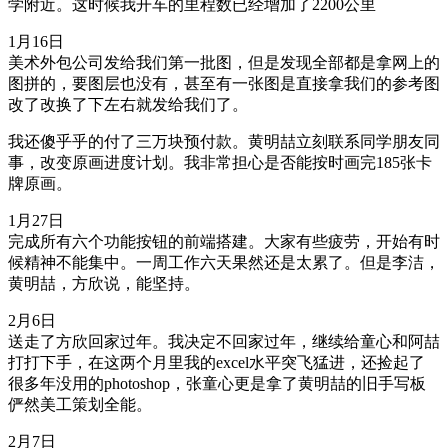
学附近。这时候我开车的里程数已经增加了2200公里
1月16日
美术外包公司发给我们第一批图，但是发现全部都是拿网上的
图拼的，要图层也没有，甚至有一张图是直接拿我们的参考图
改了改换了下左右就发给我们了。
我还傻乎乎的付了三万块预付款。黄明喆立刻联系同学朋友同
事，改变原画进度计划。我非常担心是否能按时画完185张卡
牌原画。
1月27日
完成所有六个功能按钮的前端搭建。大家有些疲劳，开始有时
候精神不能集中。一周工作六天果然还是太累了。但是李洁，
黄明喆，方欣说，能坚持。
2月6日
送走了方欣回家过年。我决定不回家过年，继续给童心和阿喆
打打下手，在这两个月里我的excel水平突飞猛进，还捡起了
很多年没用的photoshop，张童心更是拿了黄明喆的旧手写板
俨然美工策划全能。
2月7日