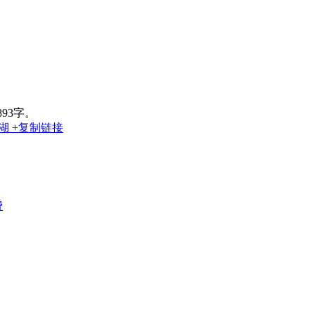
893字。
湖
+复制链接