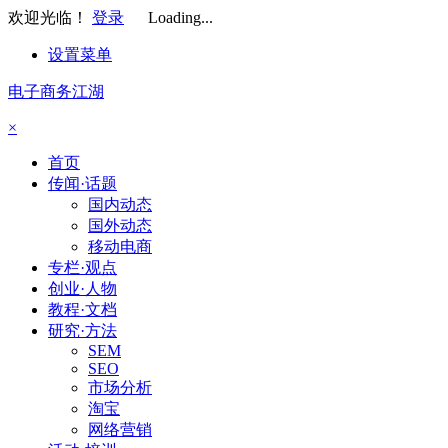
欢迎光临！
登录
Loading...
设置菜单
电子商务江湖
×
首页
传闻·话题
国内动态
国外动态
移动电商
专栏·观点
创业·人物
教程·文档
研究·方法
SEM
SEO
市场分析
淘宝
网络营销