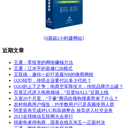
《
0基础1小时建网站
》
近期文章
王通：零投资的网络赚钱方法
王通：江水平的装修C2B模式
王双雄：邀你一起打造最NB的微商网校
O2O转型，传统企业要付出多少代价？
O2O的上下之争：电商空军阵仗大，传统品牌怎么破？
百度正式进入电商领域，“百度MALL”近期上线
入资20个月里，“干爹”腾讯给搜狗搜索带来了什么？
农村电商用户报告：约半数用户已是高频使用人群
阿里宣布完成对UC和高德整合 放弃进入社交业务
2015全球移动互联网大会举行
得家电者得电商，国美在线京东五一正面对决