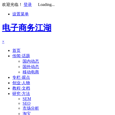
欢迎光临！
登录
Loading...
设置菜单
电子商务江湖
×
首页
传闻·话题
国内动态
国外动态
移动电商
专栏·观点
创业·人物
教程·文档
研究·方法
SEM
SEO
市场分析
淘宝