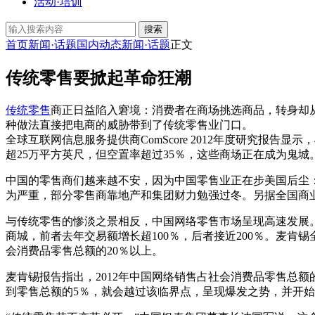
活动·培训
搜索
首页
新闻·话题
国内动态
新闻·话题
正文
传统零售要掀起革命狂潮
传统零售
商正日益陷入窘境：消费者在商场挑选商品，转身却从网
种做法直接把电商的威胁带到了传统零售业门口。
全球互联网信息服务提供商ComScore 2012年度研究报告显
超25万平方英尺，但空置率超过35％，这些商场正在成为鬼城。
中国的零售商们越来越不安，因为中国零售业正在步美国后尘：2
为严重，部分零售商靠地产和集团财力勉强过冬。另据全国商业
与传统零售的惨淡之景相反，中国网络零售市场呈现高速发展。截至
商城，前者去年交易额增长超100％，后者接近200％。麦肯锡
会消费品零售总额的20％以上。
麦肯锡报告指出，2012年中国网络销售占社会消费品零售总额
到零售总额的5％，就会越过该临界点，呈现爆发之势，并开始产