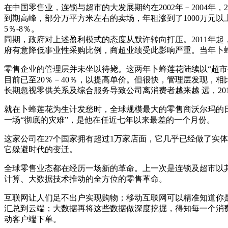
在中国零售业，连锁与超市的大发展期约在2002年－2004年
到期高峰，部分万平方米左右的卖场，年租涨到了1000万元以
5％-8％。
同期，政府对上述盈利模式的态度从默许转向打压。2011年
府有意降低事业性采购比例，商超业绩受此影响严重。当年卜蜂莲花
零售企业的管理层并未坐以待毙。这两年卜蜂莲花陆续以“超市生
目前已至20％－40％，以提高单价。但很快，管理层发现，
长期忽视零供关系及综合服务导致公司离消费者越来越 远，201
就在卜蜂莲花为生计发愁时，全球规模最大的零售商沃尔玛的日
一场“彻底的灾难”，是他在任近七年以来最差的一个月份。
这家公司在27个国家拥有超过1万家店面，它几乎已经做了实
它躲避时代的变迁。
全球零售业态都在经历一场新的革命。上一次是连锁及超市以
计算、大数据技术推动的全方位的零售革命。
互联网让人们足不出户实现购物；移动互联网可以精准知道你
汇总到云端；大数据再将这些数据做深度挖掘，得知每一个消
动客户端下单。