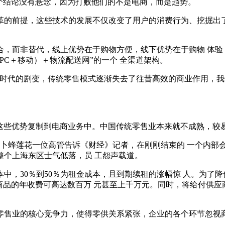
个结论没有悬念，因为打败他们的不是电商，而是趋势。
革的前提，这些技术的发展不仅改变了用户的消费行为、挖掘出
合，而非替代，线上优势在于购物方便，线下优势在于购物 体验
PC＋移动）＋物流配送网”的一个 全渠道架构。
的工业时代的剧变，传统零售模式逐渐失去了往昔高效的商业作用
将这些优势复制到电商业务中。中国传统零售业本来就不成熟，较
。卜蜂莲花一位高管告诉《财经》记者，在刚刚结束的 一个内部
整个上海东区士气低落，员 工怨声载道。
中，30％到50％为租金成本，且到期续租的涨幅惊 人。为了
商品的年收费可高达数百万 元甚至上千万元。同时，将给付供应
零售业的核心竞争力，使得零供关系紧张，企业的各个环节忽视