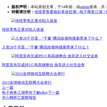
版权声明：
本站原创文章，于14年前，由
admin
发表，共 3
转载请注明：
传统零售要掀起革命狂潮 - 电子商务江湖
+
传统零售正逐步陷入迷途
入资20个月里，“干爹”腾讯给搜狗搜索带来了什么？
阿里宣布完成对UC和高德整合 放弃进入社交业务
2015全球移动互联网大会举行
上一篇
电子商务江湖带你了解eBay
下一篇
开心网死亡观察报告