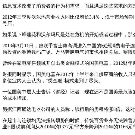
信息技术改变了消费者的行为和需求，而且满足这些需求的方
2012年三季度沃尔玛营业收入同比仅增长3.4％，低于市场
号店。
如果说卜蜂莲花和沃尔玛只是处在危机的开始或者过程中，那
2013年3月11日，曾联手富士康高调进入中国的欧洲消费
康投资的赛博数码广场、万马奔腾电气超市也相继关店。赛博
曾经在家电零售领域开创出类金融模式的国美电器，2012财年
财报同时显示，国美电器在2012年上半年来自供应商的收入只
多位业内人士认为，“类金融”模式走到了尽头。
一位国美中层人士告诉《财经》记者，现在还不是国美最危险的
的成本增加。
另据江西腾达电器公司的人员称，续租后的房租将涨8倍。这对
在超市与连锁均无法扭转颓势的时候，传统百货业亦无法独善其
业H股税前利润从2010年的1377元/平方米降到2012年的1