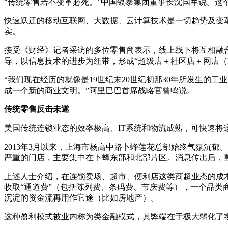
“传统零售若不变革必死。”中国银泰集团董事长沈国军说。这
快速跃迁的移动互联网、大数据、云计算技术是一切趋势及变
实。
接受《财经》记者采访的多位零售商表示，线上线下将互相融
导，以信息技术的进步为纽带，形成“超级店＋社区店＋网店（
“我们现在经历的就像是19世纪末20世纪初那30年所发生
成一个新的商业文明。”阿里巴巴首席战略官曾鸣说。
传统零售反击未遂
美国传统连锁业态的效率极高、IT系统和物流成熟，可快速
2013年3月以来，上海市杨高中路卜蜂莲花总部始终气氛沉郁
严重的门店，主要集中在卜蜂东部和北部片区。消息传出后，
上述人士介绍，在连锁卖场、超市、便利店这类商超业态的成本
收取“通道费”（包括陈列费、条码费、节庆费等），一个品类
沉淀的资金流再用作它途（比如房地产）。
这种盈利模式被业内称为类金融模式，其弊端在于极大弱化了