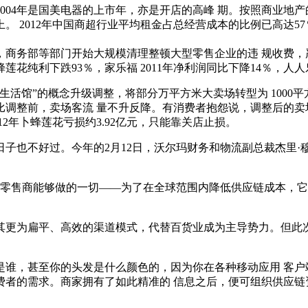
，2004年是国美电器的上市年，亦是开店的高峰 期。按照商业地产
上。 2012年中国商超行业平均租金占总经营成本的比例已高达5
起，商务部等部门开始大规模清理整顿大型零售企业的违 规收费
纯利下跌93％，家乐福 2011年净利润同比下降14％，人人
活馆”的概念升级调整，将部分万平方米大卖场转型为 1000平
相比调整前，卖场客流 量不升反降。有消费者抱怨说，调整后的
2年卜蜂莲花亏损约3.92亿元，只能靠关店止损。
子也不好过。今年的2月12日，沃尔玛财务和物流副总裁杰里·
体零售商能够做的一切——为了在全球范围内降低供应链成本，
其更为扁平、高效的渠道模式，代替百货业成为主导势力。但此
是谁，甚至你的头发是什么颜色的，因为你在各种移动应用 客户
费者的需求。商家拥有了如此精准的 信息之后，便可组织供应链