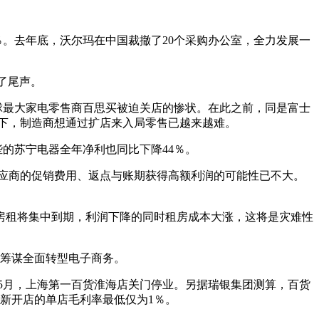
0％。去年底，沃尔玛在中国裁撤了20个采购办公室，全力发展一
了尾声。
全球最大家电零售商百思买被迫关店的惨状。在此之前，同是富士
下，制造商想通过扩店来入局零售已越来越难。
些的苏宁电器全年净利也同比下降44％。
靠供应商的促销费用、返点与账期获得高额利润的可能性已不大。
后房租将集中到期，利润下降的同时租房成本大涨，这将是灾难性
在筹谋全面转型电子商务。
年5月，上海第一百货淮海店关门停业。另据瑞银集团测算，百货
％，而新开店的单店毛利率最低仅为1％。