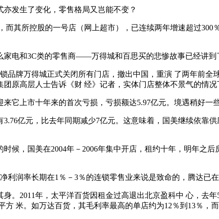
式亦发生了变化，零售格局又岂能不变？
预期，而其所控股的一号店（网上超市），已连续两年增速超过30
么家电和3C类的零售商——万得城和百思买的悲惨故事已经讲到
电子连锁品牌万得城正式关闭所有门店，撤出中国，重演 了两年前
集团原高层人士告诉《财 经》记者，实体门店整体不景气的情况
迎来它上市十年来的首次亏损，亏损额达5.97亿元。境遇稍好一
有3.76亿元，比去年同期减少7亿元。这意味着，国美继续依
时候，国美在2004年－2006年集中开店，租约十年，明年之
净利润率长期在1％－3％的连锁零售业来说是致命的，腾达已
身。2011年，太平洋百货因租金过高退出北京盈科中 心，去
166元/平方 米。如万达百货，其毛利率最高的单店约为12％到13