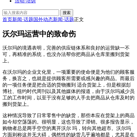
活动·培训
搜索
首页
新闻·话题
国外动态
新闻·话题
正文
沃尔玛运营中的致命伤
沃尔玛的境遇表明，完善的供应链体系和良好的运营缺一不
可，再精准的系统，也没办法帮你把商品从仓库里搬到货架
上。
在沃尔玛的企业文化里，一项重要的使命便是为他们的顾客服
务，换言之，也就是提供顾客所需要或感兴趣的商品。而最后
的一项任务便是把合适的货物搬到 适合货架上，但是根据彭
博社、纽约时代周刊以及其他媒体的报道，由于沃尔玛减少员
工的工作时间，以至于没有足够的人手去把商品从仓库及时的
搬到货架上。
这种情况导致了日常零售中的缺货，那些本应在货架上的商品
如今却空荡荡的。很明显，这也导致了滞销。很多报告显示，
购物者总是两手空空的离开沃尔 玛，转向其他超市。沃尔玛
方面则称这并无大碍，偶然性的缺货几乎遍地都是，尤其是在