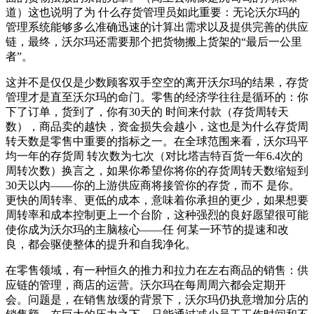
道）这也说明了为 什么存货管理员如此重要：无论沃尔玛的
管理系统能够多么准确迅速的计算出需求以及提供完善的供应
链，最终，沃尔玛还需要那个把货物搬上货架的“最后一公里
者”。
这并不是仅仅是少数顾客双手空空的离开沃尔玛的结果，存货
管理才是直至沃尔玛的命门。零售的经济学往往是循环的：你
下了订单，货到了，你有30天的 时间来付款（存货周转天
数），商品卖的越快，资金损失会越小，这也是为什么存货周
转天数是零售中重要的指标之一。在全球范围来看，沃尔玛平
均一年的存货周 转次数为七次（对比塔吉特百货一年6.4次的
周转次数）换言之，如果你希望你将你的存货周转天数缩短到
30天以内——你的上游供应商将接管你的存货，而不 是你。
更快的周转率、更低的成本，意味着你承担的更少，如果想要
周转率和成本控制更上一个台阶，这种强烈的良好愿望很可能
使你成为沃尔玛的主脑核心——任 何某一环节的提速和改
良，都会驱使整体的提升和自我净化。
在零售领域，有一种恒久的推力和拉力在左右商品的销售：供
应链的管理，商店的运营。沃尔玛在每周周六都会定期开
会。问题是，在销售放缓的背景下，沃尔玛仍执意增加分店的