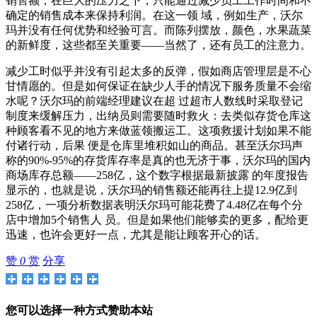
销售额，在巨大的压力之下，只能通过减少员工工作时间和不
确定的销售成本来保持利润。在这一领 域，例如生产，沃尔
玛并没有任何优势和经验可言。而陈列摆放，颜色，水果蔬菜
的新鲜度，这些都至关重要——当然了，还有员工的注意力。
减少工时似乎并没有引起太多的反弹，假如商店管理层是不心
甘情愿的。但是如何保证在缺少人手的情况下服务质量不会缩
水呢？沃尔玛的前端经理建议在超 过超市人数线时采取登记
制度来缓解压力，出纳员则需要随时救火：去类似存货仓库这
种顾客看不见的地方来做蓝领搬运工。这项救援计划如果不能
付诸行动，后果 便是仓库里堆积如山的商品。甚至沃尔玛声
称的90%-95%的存货库存率是真的也无济于事，沃尔玛的国内
商场库存总额——258亿，这个数字根据最新披露 的年度报告
显示的，也就是说，沃尔玛的销售额还能再往上提12.9亿到
258亿，一项分析数据表明沃尔玛可能花费了4.48亿在每个分
店中增加5个销售人 员。但是如果他们能够卖的更多，配给更
迅速，也许会更好一点，尤其是能让顾客开心的话。
赞
0
赏
分享
您可以选择一种方式赞助本站