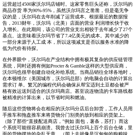
运营超过4500家沃尔玛店铺时。这家零售巨头还称，沃尔玛的
商品存货 率为90%-95%，虽然沃尔玛言之凿凿，但是毫无争
议的是，沃尔玛在去年削减了运营成本。根据最近的数据报
告，2013财年，沃尔玛（北美）店面的营业 利润增长快于收
入增长。在此期间，该公司的营业支出相较于去年减少了27个
基点。这意味着沃尔玛节省了7.4亿美元的成本。其中减少的
一部分来源于人工成 本，所以这项减支是否以服务水准的降
低为代价有待探。
在外界眼中，沃尔玛在产业结构中拥有极其复杂的供应链管理
系统，同时还拥有例如Procter & Gamble这样的大型供应商，
沃尔玛也很早创建自动化补给系统。当商品销往全球各地时，
在本顿维尔（美国城市，沃尔玛总部）的电脑会自动的计算出
需求订 单。繁冗的编程代码会确保从帮宝适到土豆都会被严
格有效运送到适合的沃尔玛商店。甚至说连物流的卡车路线都
被精准的计算出来，以节省时间和燃油。
随后这些货物将会在相应的沃尔玛分店后台卸货，工作人员用
手推车和拖盘推车来将货物分门别类的放到相应的货架上。
（除了那些“直接配送商店，”例如 面包，薯条，苏打）而这
个系统可能很容易崩溃。我曾去过沃尔玛上百个后台仓储，里
面的货物摆放的杂乱无章。（闻上去就像是沉甸甸的狗粮味